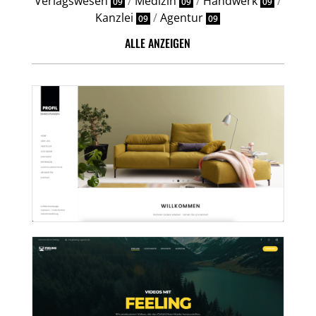
Verlagswesen
/
Medizin
/
Handwerk
/
09
09
09
Kanzlei
/
Agentur
09
09
ALLE ANZEIGEN